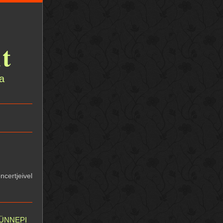
t
a
certjeivel
ünnepi