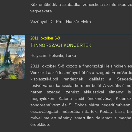
Közreműködik a szabadkai zeneiskola szimfonikus z
vegyeskara
Vezényel: Dr. Prof. Huszár Elvíra
2011. október 5-8
Finnországi koncertek
Helyszín: Helsinki, Turku
2011. október 5-8 között a finnországi Helsinkiben é
Winkler László festményeiből és a szegedi ÉremVerde
kisplasztikáiból rendeznek kiállítást a Szeged
testvérvárosi kapcsolat keretein belül. A vizuális élmé
három szegedi zenész akkusztikai élményt i
megnyitókon. Katona Judit énekművész, Klebnicz
zongoraművész és S. Dobos Márta hegedűművész 
összeválogatott műsorában Bartók, Kodály, Liszt, Bize
művei mellett néhány ismert finn dallamot is meghal
érdeklődő.