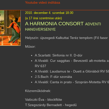
Youtube videó indítása
2010. december 4. szombat 18.00
(a 17 órai szentmise után)
A HARMONIA CONSORT adventi
hangversenye
Helyszín: újszegedi Kalkuttai Teréz templom (Fő fasor
Műsor:
A.Scarlatti: Sinfonia nr II. D-dúr
A.Vivaldi: Cur saggitas - Bevezető alt-motetta 
RV 637
A.Vivaldi: Laudamus te - Duett a Glóriából RV 5
J.S.Bach: F-dúr szonáta
A.Vivaldi: Canta in prato - Szoprán-Motetta RV 
Közreműködnek:
Valóczki Éva - blockflöte
T.Szegszárdy Bernadett - hegedű