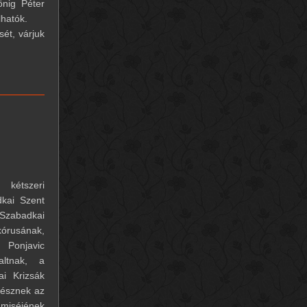
önig Péter
lhatók.
ét, várjuk
 kétszeri
dkai Szent
Szabadkai
órusának,
 Ponjavic
ltnak, a
i Krizsák
vésznek az
 miséjének