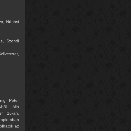
va, Nánási
t
s, Szondi
ilveszter,
nig Péter
ből álló
er 16-án,
templomban
olhatók az