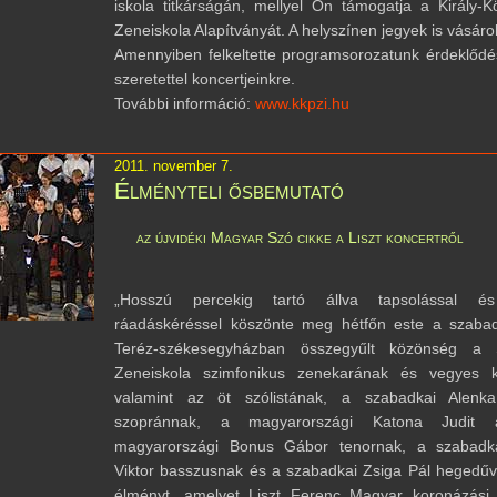
iskola titkárságán, mellyel Ön támogatja a Király-K
Zeneiskola Alapítványát. A helyszínen jegyek is vásáro
Amennyiben felkeltette programsorozatunk érdeklődés
szeretettel koncertjeinkre.
További információ:
www.kkpzi.hu
2011. november 7.
Élményteli ősbemutató
az újvidéki Magyar Szó cikke a Liszt koncertről
„Hosszú percekig tartó állva tapsolással és
ráadáskéréssel köszönte meg hétfőn este a szaba
Teréz-székesegyházban összegyűlt közönség a 
Zeneiskola szimfonikus zenekarának és vegyes k
valamint az öt szólistának, a szabadkai Alenka
szopránnak, a magyarországi Katona Judit a
magyarországi Bonus Gábor tenornak, a szabadka
Viktor basszusnak és a szabadkai Zsiga Pál hegedű
élményt, amelyet Liszt Ferenc Magyar koronázási