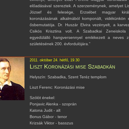
előadásával szereztek. A szerzeménynek, amelyet Li
József és felesége, Erzsébet magyar királ
koronázásának alkalmából komponált, vidékünkön 
ősbemutatója. Dr. Huszár Elvira vezényelt, a karve
Csikós Krisztina volt. A Szabadkai Zeneiskola
egyedülálló hangversennyel emlékezett a neves z
születésének 200. évfordulójára.”
2011. október 24. hétfő, 19.30
Liszt Koronázási mise Szabadkán
Helyszín: Szabadka, Szent Teréz templom
Liszt Ferenc: Koronázási mise
Szólót énekel:
Ponjavic Alenka - szoprán
Katona Judit - alt
Bonus Gábor - tenor
Krizsák Viktor - basszus