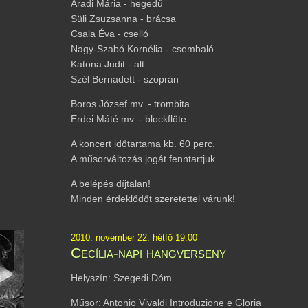
Aradi Mária - hegedű
Süli Zsuzsanna - brácsa
Csala Éva - cselló
Nagy-Szabó Kornélia - csembaló
Katona Judit - alt
Szél Bernadett - szoprán
Boros József mv. - trombita
Erdei Máté mv. - blockflöte
A koncert időtartama kb. 60 perc.
A műsorváltozás jogát fenntartjuk.
A belépés díjtalan!
Minden érdeklődőt szeretettel várunk!
2010. november 22. hétfő 19.00
Cecília-napi hangverseny
Helyszín: Szegedi Dóm
Műsor: Antonio Vivaldi Introduzione e Gloria