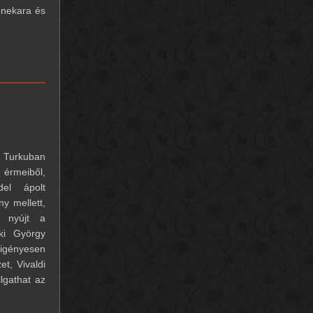
enekara és
s Turkuban
 érmeiből,
del ápolt
ny mellett,
s nyújt a
ki György
igényesen
t, Vivaldi
lgathat az