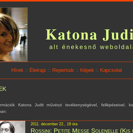
Katona Judi
alt énekesnő weboldal
Hírek
::
Életrajz
::
Repertoár
::
Képek
::
Kapcsolat
ek
ormációk Katona Judit művészi tevékenységével, fellépéseivel, kon
ban:
2011. december 22., 19 óra
Rossini: Petite Messe Solenelle (Kis 