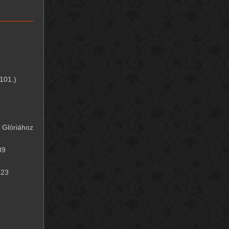
 101.)
a Glóriához
89
623