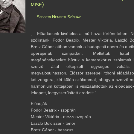
mise)
Szegedi Nemzeti Színház
„....Előadásunk kivételes a mű hazai történetében. N
szólistánk, Fodor Beatrix, Mester Viktória, László Bo
Bretz Gábor otthon vannak a budapesti opera és a vi
operájának színpadán. Mellettük fiatal
magánénekesekre bíztuk a kamarakórus szólamait 
szerző által elképzelt egységes vokális
megvalósulhasson. Először szerepel itthoni előadás
két zongora, két külön szólammal, ahogy a szerző me
harmónium kottájában is visszaállítottuk az előadáso
lekopott, leegyszerűsített eredetit.”
Előadják:
Fodor Beatrix - szoprán
Mester Viktória - mezzoszoprán
László Boldizsár - tenor
Bretz Gábor - basszus