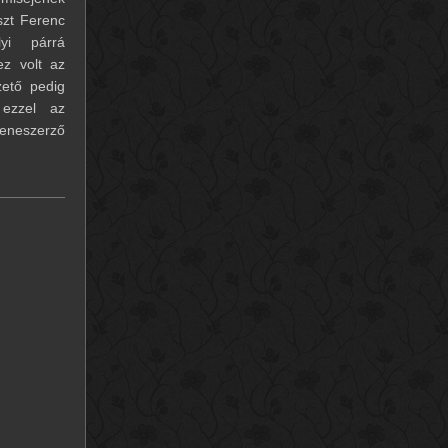
szt Ferenc
yi párrá
ez volt az
zető pedig
 ezzel az
eneszerző