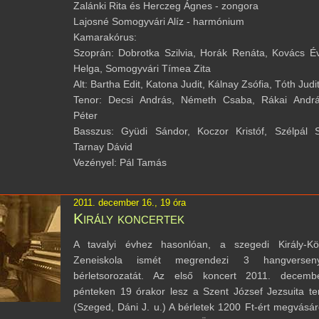
Zalánki Rita és Herczeg Ágnes - zongora
Lajosné Somogyvári Alíz - harmónium
Kamarakórus:
Szoprán: Dobrotka Szilvia, Horák Renáta, Kovács É
Helga, Somogyvári Tímea Zita
Alt: Bartha Edit, Katona Judit, Kálnay Zsófia, Tóth Judi
Tenor: Decsi András, Németh Csaba, Rákai Andrá
Péter
Basszus: Gyüdi Sándor, Koczor Kristóf, Szélpál Sz
Tarnay Dávid
Vezényel: Pál Tamás
2011. december 16., 19 óra
Király koncertek
A tavalyi évhez hasonlóan, a szegedi Király-Kö
Zeneiskola ismét megrendezi 3 hangverseny
bérletsorozatát. Az első koncert 2011. decemb
pénteken 19 órakor lesz a Szent József Jezsuita 
(Szeged, Dáni J. u.) A bérletek 1200 Ft-ért megvásár