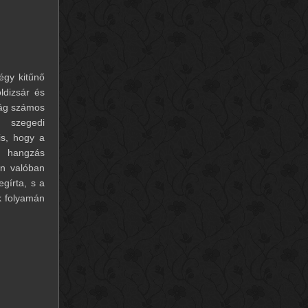
égy kitűnő
ldizsár és
lág számos
 szegedi
is, hogy a
 hangzás
on valóban
gírta, s a
k folyamán