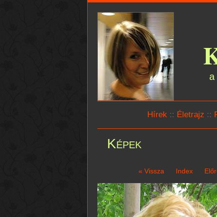
K
a
Hírek
::
Életrajz
::
Képek
« Vissza
Index
Előr